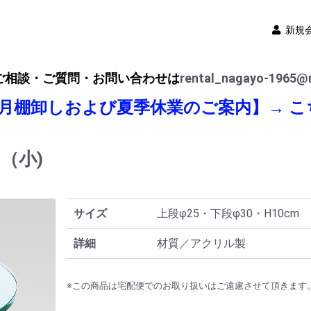
新規
ご相談・ご質問・お問い合わせは
rental_nagayo-1965@n
8月棚卸しおよび夏季休業のご案内】→
こ
ネ（小)
サイズ
上段φ25・下段φ30・H10cm
詳細
材質／アクリル製
※この商品は宅配便でのお取り扱いはご遠慮させて頂きます