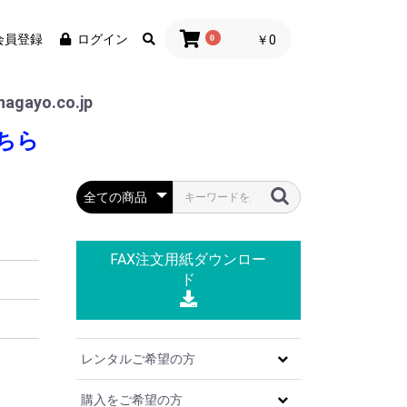
会員登録
ログイン
0
￥0
agayo.co.jp
ちら
FAX注文用紙
ダウンロー
ド
レンタルご希望の方
。
購入をご希望の方