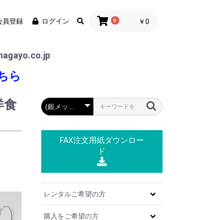
会員登録
ログイン
0
￥0
agayo.co.jp
ちら
洋食
FAX注文用紙
ダウンロー
ド
レンタルご希望の方
購入をご希望の方