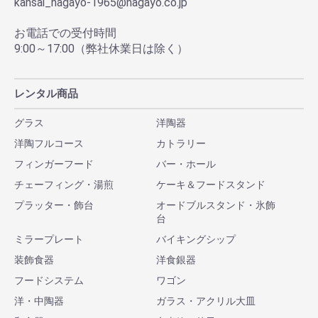
kansai_nagayo-1965@nagayo.co.jp
お電話での受付時間
9:00～17:00（弊社休業日は除く）
レンタル商品
グラス
洋陶器
洋陶フルコース
カトラリー
フィンガーフード
バー・ホール
チェーフィング・湯煎
ケーキ＆フードスタンド
プラッター・飾台
オードブルスタンド・氷飾
台
ミラープレート
バイキングシップ
装飾食器
洋食銀器
フードシステム
ワゴン
洋・中陶器
ガラス・アクリル大皿