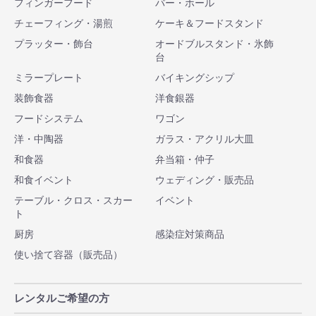
フィンガーフード
バー・ホール
チェーフィング・湯煎
ケーキ＆フードスタンド
プラッター・飾台
オードブルスタンド・氷飾
台
ミラープレート
バイキングシップ
装飾食器
洋食銀器
フードシステム
ワゴン
洋・中陶器
ガラス・アクリル大皿
和食器
弁当箱・仲子
和食イベント
ウェディング・販売品
テーブル・クロス・スカー
イベント
ト
厨房
感染症対策商品
使い捨て容器（販売品）
レンタルご希望の方