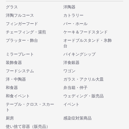
グラス
洋陶器
洋陶フルコース
カトラリー
フィンガーフード
バー・ホール
チェーフィング・湯煎
ケーキ＆フードスタンド
プラッター・飾台
オードブルスタンド・氷飾
台
ミラープレート
バイキングシップ
装飾食器
洋食銀器
フードシステム
ワゴン
洋・中陶器
ガラス・アクリル大皿
和食器
弁当箱・仲子
和食イベント
ウェディング・販売品
テーブル・クロス・スカー
イベント
ト
厨房
感染症対策商品
使い捨て容器（販売品）